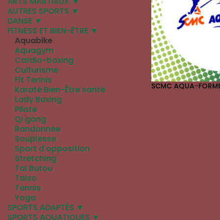
ARTS MARTIAUX ▼
AUTRES SPORTS ▼
DANSE ▼
FITNESS ET BIEN-ÊTRE ▼
Aquabike
Aquagym
Cardio-boxing
Culturisme
Fit Tennis
SCMC AQUA-FORM
Karaté Bien-Être santé
Lady Boxing
Pilate
Qi gong
Randonnée
Souplesse
Sport d'opposition
Stretching
Tai Butou
Taiso
Tennis
Yoga
SPORTS ADAPTÉS ▼
SPORTS AQUATIQUES ▼