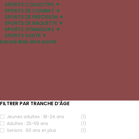
SPORTS COLLECTIFS ▼
SPORTS DE COMBAT ▼
SPORTS DE PRÉCISION ▼
SPORTS DE RAQUETTE ▼
SPORTS GYMNIQUES ▼
SPORTS SANTÉ ▼
Karaté Bien être santé
FILTRER PAR CATÉGORIE
Sports Aquatiques
(1)
FILTRER PAR TRANCHE D’ÂGE
Jeunes adultes : 18-24 ans
(1)
Adultes : 25-59 ans
(1)
Seniors : 60 ans et plus
(1)