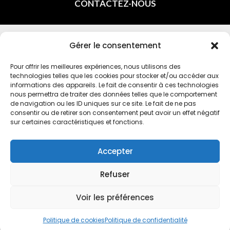
CONTACTEZ-NOUS
Gérer le consentement
INSCRIVEZ-VOUS À LA NEWSLETTER DE L’OMEPS
CHÂTILLON EN INDIQUANT VOTRE E-MAIL
Pour offrir les meilleures expériences, nous utilisons des
technologies telles que les cookies pour stocker et/ou accéder aux
informations des appareils. Le fait de consentir à ces technologies
nous permettra de traiter des données telles que le comportement
de navigation ou les ID uniques sur ce site. Le fait de ne pas
consentir ou de retirer son consentement peut avoir un effet négatif
sur certaines caractéristiques et fonctions.
En vous inscrivant à la newsletter, vous acceptez la
politique de
confidentialité
Accepter
© 2024 - TOUS DROITS RÉSERVÉS |
OFFICE
Refuser
MUNICIPAL DE L'ÉDUCATION PHYSIQUE ET DES
Voir les préférences
SPORTS
|
PAR 7 SECONDES
Politique de cookies
Politique de confidentialité