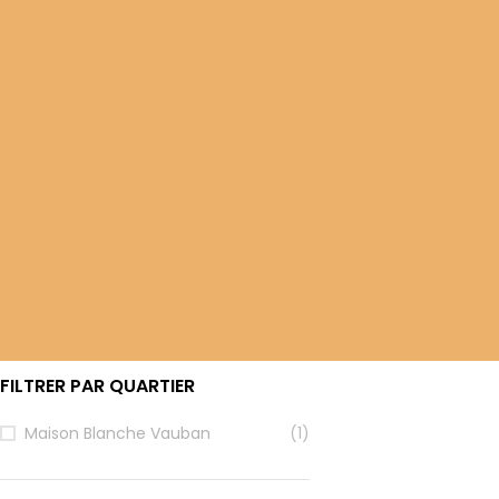
FILTRER PAR CATÉGORIE
Arts Martiaux
(1)
FILTRER PAR TRANCHE D’ÂGE
Enfants : 6-11 ans
(1)
Adolescents : 12-17 ans
(1)
Jeunes adultes : 18-24 ans
(1)
Adultes : 25-59 ans
(1)
Seniors : 60 ans et plus
(1)
FILTRER PAR QUARTIER
Maison Blanche Vauban
(1)