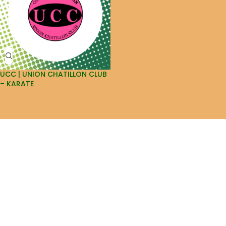
UCC | UNION CHATILLON CLUB
– KARATE