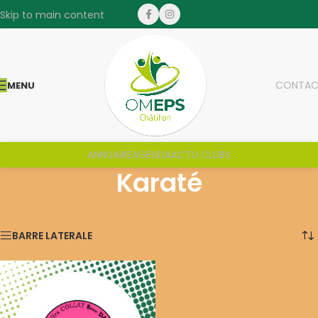
Skip to main content
CONTAC
MENU
ANNUAIRE
AGENDA
ACTU CLUBS
Karaté
Voici le seul résultat
BARRE LATERALE