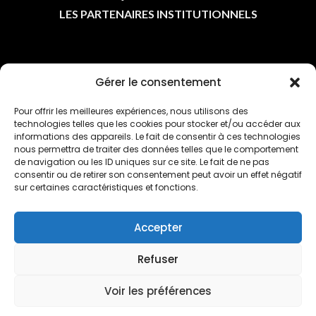
LES PARTENAIRES INSTITUTIONNELS
ASSOCIATIONS
Gérer le consentement
Pour offrir les meilleures expériences, nous utilisons des
LES ASSOCIATIONS
technologies telles que les cookies pour stocker et/ou accéder aux
L'AGENDA
informations des appareils. Le fait de consentir à ces technologies
nous permettra de traiter des données telles que le comportement
L'ACTU DES CLUBS
de navigation ou les ID uniques sur ce site. Le fait de ne pas
consentir ou de retirer son consentement peut avoir un effet négatif
sur certaines caractéristiques et fonctions.
Accepter
LIENS UTILES
Refuser
Voir les préférences
POLITIQUE DE CONFIDENTIALITÉ
POLITIQUE DE COOKIES