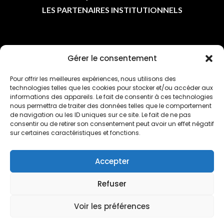
LES PARTENAIRES INSTITUTIONNELS
ASSOCIATIONS
Gérer le consentement
Pour offrir les meilleures expériences, nous utilisons des
LES ASSOCIATIONS
technologies telles que les cookies pour stocker et/ou accéder aux
L'AGENDA
informations des appareils. Le fait de consentir à ces technologies
nous permettra de traiter des données telles que le comportement
L'ACTU DES CLUBS
de navigation ou les ID uniques sur ce site. Le fait de ne pas
consentir ou de retirer son consentement peut avoir un effet négatif
sur certaines caractéristiques et fonctions.
Accepter
LIENS UTILES
Refuser
Voir les préférences
POLITIQUE DE CONFIDENTIALITÉ
POLITIQUE DE COOKIES