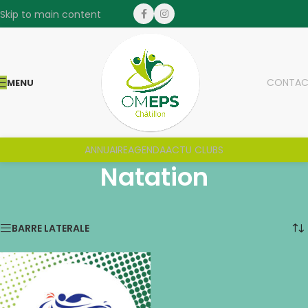
Skip to main content
CONTAC
MENU
ANNUAIRE
AGENDA
ACTU CLUBS
Natation
Voici le seul résultat
BARRE LATERALE