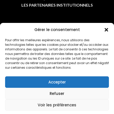
LES PARTENAIRES INSTITUTIONNELS
ASSOCIATIONS
Gérer le consentement
Pour offrir les meilleures expériences, nous utilisons des
LES ASSOCIATIONS
technologies telles que les cookies pour stocker et/ou accéder aux
L'AGENDA
informations des appareils. Le fait de consentir à ces technologies
nous permettra de traiter des données telles que le comportement
L'ACTU DES CLUBS
de navigation ou les ID uniques sur ce site. Le fait de ne pas
consentir ou de retirer son consentement peut avoir un effet négatif
sur certaines caractéristiques et fonctions.
Accepter
LIENS UTILES
Refuser
Voir les préférences
POLITIQUE DE CONFIDENTIALITÉ
POLITIQUE DE COOKIES