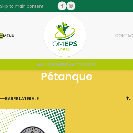
Skip to main content
CONTAC
MENU
ANNUAIRE
AGENDA
ACTU CLUBS
Pétanque
Voici le seul résultat
BARRE LATERALE