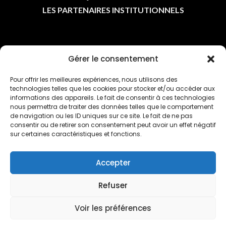
LES PARTENAIRES INSTITUTIONNELS
ASSOCIATIONS
Gérer le consentement
Pour offrir les meilleures expériences, nous utilisons des
LES ASSOCIATIONS
technologies telles que les cookies pour stocker et/ou accéder aux
L'AGENDA
informations des appareils. Le fait de consentir à ces technologies
nous permettra de traiter des données telles que le comportement
L'ACTU DES CLUBS
de navigation ou les ID uniques sur ce site. Le fait de ne pas
consentir ou de retirer son consentement peut avoir un effet négatif
sur certaines caractéristiques et fonctions.
Accepter
LIENS UTILES
Refuser
Voir les préférences
POLITIQUE DE CONFIDENTIALITÉ
POLITIQUE DE COOKIES