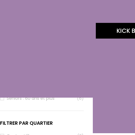
FILTRER PAR CATÉGORIE
Arts Martiaux
(1)
KICK 
Sports de Combat
(6)
FILTRER PAR TRANCHE D’ÂGE
Enfants : 6-11 ans
(4)
Adolescents : 12-17 ans
(5)
Jeunes adultes : 18-24 ans
(6)
Adultes : 25-59 ans
(6)
Seniors : 60 ans et plus
(6)
FILTRER PAR QUARTIER