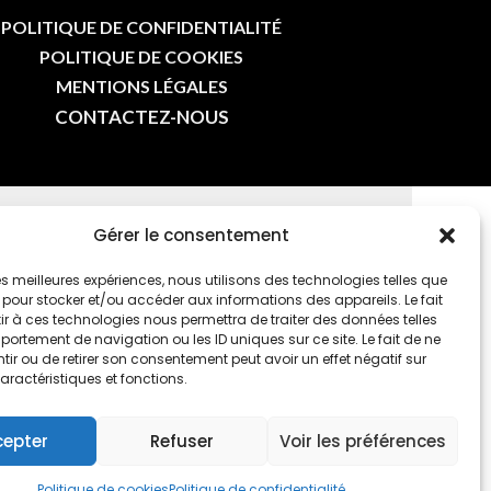
POLITIQUE DE CONFIDENTIALITÉ
POLITIQUE DE COOKIES
MENTIONS LÉGALES
CONTACTEZ-NOUS
Gérer le consentement
E-MAIL
 les meilleures expériences, nous utilisons des technologies telles que
 pour stocker et/ou accéder aux informations des appareils. Le fait
r à ces technologies nous permettra de traiter des données telles
ortement de navigation ou les ID uniques sur ce site. Le fait de ne
ir ou de retirer son consentement peut avoir un effet négatif sur
aractéristiques et fonctions.
cepter
Refuser
Voir les préférences
ES SPORTS
|
PAR 7 SECONDES
Politique de cookies
Politique de confidentialité