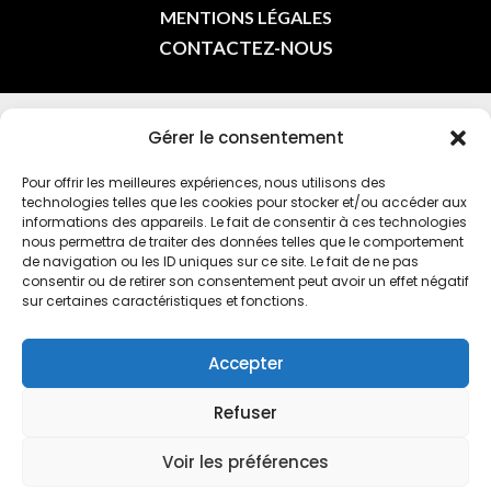
MENTIONS LÉGALES
CONTACTEZ-NOUS
Gérer le consentement
INSCRIVEZ-VOUS À LA NEWSLETTER DE L’OMEPS
CHÂTILLON EN INDIQUANT VOTRE E-MAIL
Pour offrir les meilleures expériences, nous utilisons des
technologies telles que les cookies pour stocker et/ou accéder aux
informations des appareils. Le fait de consentir à ces technologies
nous permettra de traiter des données telles que le comportement
de navigation ou les ID uniques sur ce site. Le fait de ne pas
consentir ou de retirer son consentement peut avoir un effet négatif
sur certaines caractéristiques et fonctions.
En vous inscrivant à la newsletter, vous acceptez la
politique de
confidentialité
Accepter
© 2024 - TOUS DROITS RÉSERVÉS |
OFFICE
Refuser
MUNICIPAL DE L'ÉDUCATION PHYSIQUE ET DES
Voir les préférences
SPORTS
|
PAR 7 SECONDES