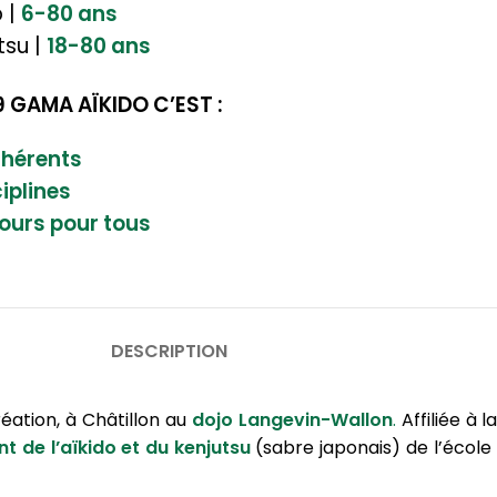
o |
6-80 ans
tsu |
18-80 ans
9 GAMA AÏKIDO C’EST :
hérents
ciplines
ours pour tous
DESCRIPTION
éation, à Châtillon au
dojo Langevin-Wallon
.
Affiliée à l
de l’aïkido et du kenjutsu
(sabre japonais) de l’école