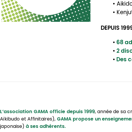
• Aikid
• Kenju
DEPUIS 199
•
68 ad
•
2 dis
•
Des c
L’association GAMA officie depuis 1999
, année de sa cr
Aïkibudo et Affinitaires),
GAMA propose un enseignement 
japonaise)
à ses adhérents.