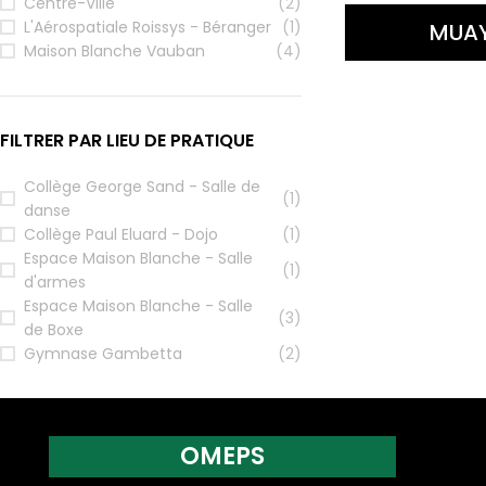
Centre-Ville
(2)
L'Aérospatiale Roissys - Béranger
(1)
MUAY
Maison Blanche Vauban
(4)
FILTRER PAR LIEU DE PRATIQUE
Collège George Sand - Salle de
(1)
danse
Collège Paul Eluard - Dojo
(1)
Espace Maison Blanche - Salle
(1)
d'armes
Espace Maison Blanche - Salle
(3)
de Boxe
Gymnase Gambetta
(2)
OMEPS