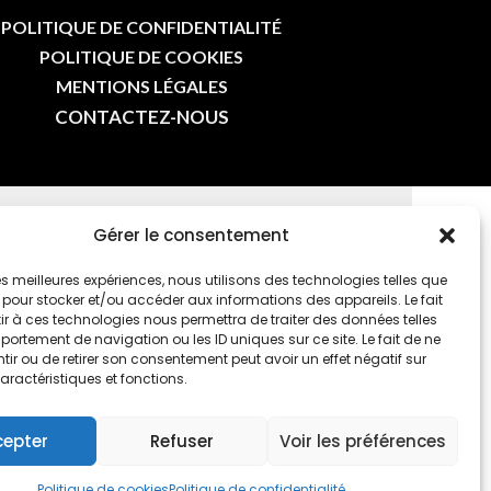
POLITIQUE DE CONFIDENTIALITÉ
POLITIQUE DE COOKIES
MENTIONS LÉGALES
CONTACTEZ-NOUS
Gérer le consentement
E-MAIL
 les meilleures expériences, nous utilisons des technologies telles que
 pour stocker et/ou accéder aux informations des appareils. Le fait
r à ces technologies nous permettra de traiter des données telles
ortement de navigation ou les ID uniques sur ce site. Le fait de ne
ir ou de retirer son consentement peut avoir un effet négatif sur
aractéristiques et fonctions.
cepter
Refuser
Voir les préférences
ES SPORTS
|
PAR 7 SECONDES
Politique de cookies
Politique de confidentialité