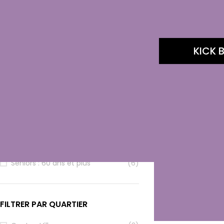
FILTRER PAR CATÉGORIE
Arts Martiaux
(1)
KICK 
Sports de Combat
(6)
FILTRER PAR TRANCHE D’ÂGE
Enfants : 6-11 ans
(4)
Adolescents : 12-17 ans
(5)
Jeunes adultes : 18-24 ans
(6)
Adultes : 25-59 ans
(6)
Seniors : 60 ans et plus
(6)
FILTRER PAR QUARTIER