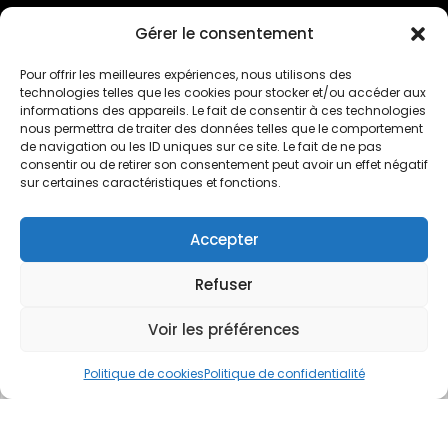
Gérer le consentement
Pour offrir les meilleures expériences, nous utilisons des
technologies telles que les cookies pour stocker et/ou accéder aux
LIENS UTILES
informations des appareils. Le fait de consentir à ces technologies
nous permettra de traiter des données telles que le comportement
de navigation ou les ID uniques sur ce site. Le fait de ne pas
POLITIQUE DE CONFIDENTIALITÉ
consentir ou de retirer son consentement peut avoir un effet négatif
POLITIQUE DE COOKIES
sur certaines caractéristiques et fonctions.
MENTIONS LÉGALES
CONTACTEZ-NOUS
Accepter
Refuser
INSCRIVEZ-VOUS À LA NEWSLETTER DE L’OMEPS
Voir les préférences
CHÂTILLON EN INDIQUANT VOTRE E-MAIL
Politique de cookies
Politique de confidentialité