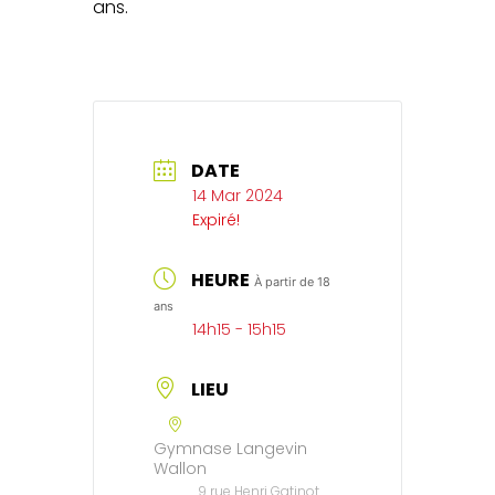
ans.
DATE
14 Mar 2024
Expiré!
HEURE
À partir de 18
ans
14h15 - 15h15
LIEU
Gymnase Langevin
Wallon
9 rue Henri Gatinot