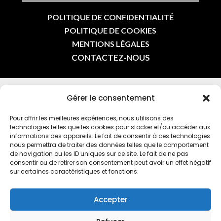
POLITIQUE DE CONFIDENTIALITÉ
POLITIQUE DE COOKIES
MENTIONS LÉGALES
CONTACTEZ-NOUS
Gérer le consentement
INSCRIVEZ-VOUS À LA NEWSLETTER DE L’OMEPS
CHÂTILLON EN INDIQUANT VOTRE E-MAIL
Pour offrir les meilleures expériences, nous utilisons des
technologies telles que les cookies pour stocker et/ou accéder aux
informations des appareils. Le fait de consentir à ces technologies
nous permettra de traiter des données telles que le comportement
de navigation ou les ID uniques sur ce site. Le fait de ne pas
consentir ou de retirer son consentement peut avoir un effet négatif
sur certaines caractéristiques et fonctions.
En vous inscrivant à la newsletter, vous acceptez la
politique de
confidentialité
Accepter
© 2024 - TOUS DROITS RÉSERVÉS |
OFFICE