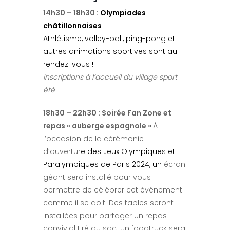
14h30 – 18h30 :
Olympiades
châtillonnaises
Athlétisme
,
volley-ball
,
ping-pong
et
autres animations sportives sont au
rendez-vous !
Inscriptions à l’accueil du village sport
été
18h30 – 22h30 : Soirée Fan Zone et
repas « auberge espagnole »
À
l’occasion de la cérémonie
d’ouvertur
e des
Jeux Olympiques et
Paralympiques de Paris 2024
, un
écran
géant sera installé pour vous
permettre de célébrer cet événement
comme il se doit. Des tables seront
installées pour partager un repas
convivial tiré du sac. Un foodtruck sera