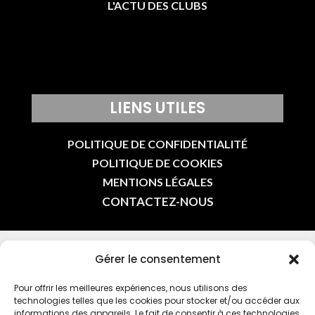
L'ACTU DES CLUBS
LIENS UTILES
POLITIQUE DE CONFIDENTIALITÉ
POLITIQUE DE COOKIES
MENTIONS LÉGALES
CONTACTEZ-NOUS
Gérer le consentement
INSCRIVEZ-VOUS À LA NEWSLETTER DE L’OMEPS
CHÂTILLON EN INDIQUANT VOTRE E-MAIL
Pour offrir les meilleures expériences, nous utilisons des
technologies telles que les cookies pour stocker et/ou accéder aux
informations des appareils. Le fait de consentir à ces technologies