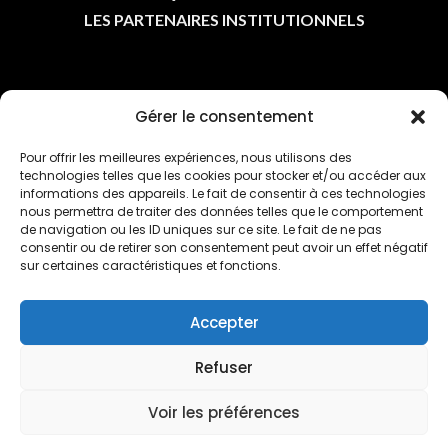
LES PARTENAIRES INSTITUTIONNELS
ASSOCIATIONS
Gérer le consentement
Pour offrir les meilleures expériences, nous utilisons des
LES ASSOCIATIONS
technologies telles que les cookies pour stocker et/ou accéder aux
L'AGENDA
informations des appareils. Le fait de consentir à ces technologies
nous permettra de traiter des données telles que le comportement
L'ACTU DES CLUBS
de navigation ou les ID uniques sur ce site. Le fait de ne pas
consentir ou de retirer son consentement peut avoir un effet négatif
sur certaines caractéristiques et fonctions.
Accepter
LIENS UTILES
Refuser
Voir les préférences
POLITIQUE DE CONFIDENTIALITÉ
POLITIQUE DE COOKIES